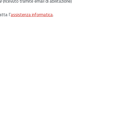
e
(ricevuto tramite email di abilitazione)
atta l’
assistenza informatica
.