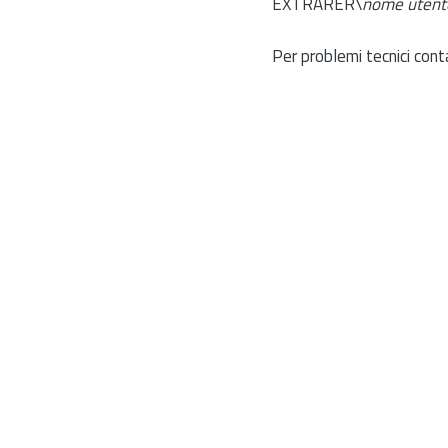
EXTRARER\
nome utent
Per problemi tecnici cont