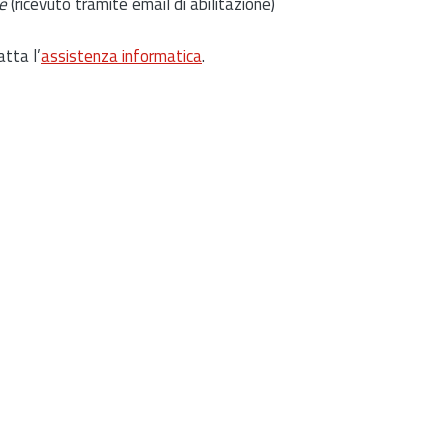
e
(ricevuto tramite email di abilitazione)
atta l’
assistenza informatica
.