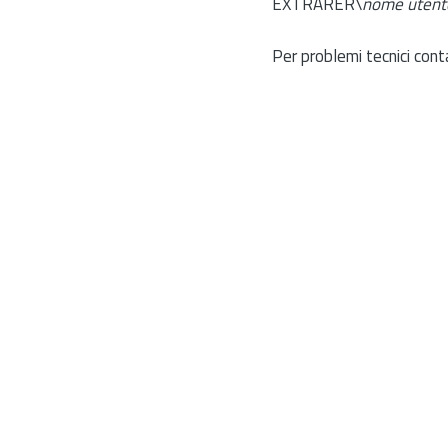
EXTRARER\
nome utent
Per problemi tecnici cont