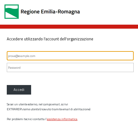
Accedere utilizzando l'account dell'organizzazione
Accedi
Se sei un utente esterno, nel campo email, scrivi
EXTRARER\
nome utente
(ricevuto tramite email di abilitazione)
Per problemi tecnici contatta l’
assistenza informatica
.