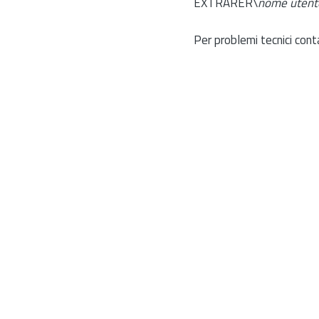
EXTRARER\
nome utent
Per problemi tecnici cont