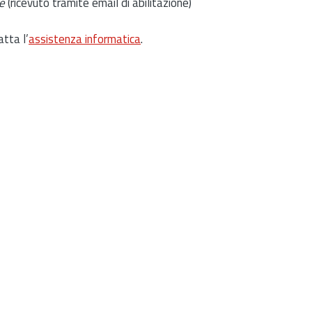
e
(ricevuto tramite email di abilitazione)
atta l’
assistenza informatica
.