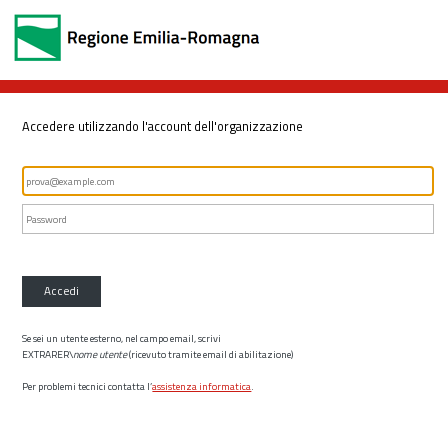
Accedere utilizzando l'account dell'organizzazione
Accedi
Se sei un utente esterno, nel campo email, scrivi
EXTRARER\
nome utente
(ricevuto tramite email di abilitazione)
Per problemi tecnici contatta l’
assistenza informatica
.