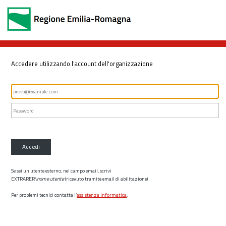
Accedere utilizzando l'account dell'organizzazione
Accedi
Se sei un utente esterno, nel campo email, scrivi
EXTRARER\
nome utente
(ricevuto tramite email di abilitazione)
Per problemi tecnici contatta l’
assistenza informatica
.