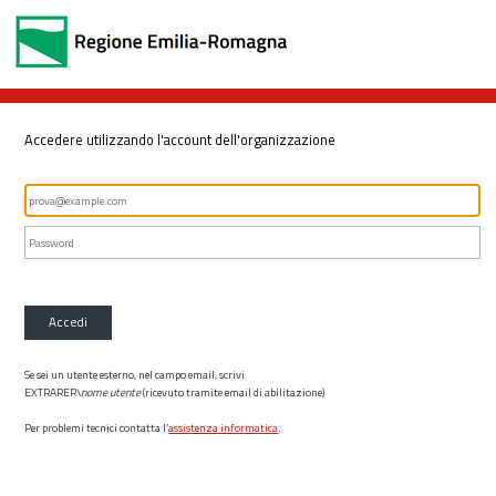
Accedere utilizzando l'account dell'organizzazione
Accedi
Se sei un utente esterno, nel campo email, scrivi
EXTRARER\
nome utente
(ricevuto tramite email di abilitazione)
Per problemi tecnici contatta l’
assistenza informatica
.