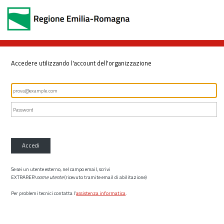
Accedere utilizzando l'account dell'organizzazione
Accedi
Se sei un utente esterno, nel campo email, scrivi
EXTRARER\
nome utente
(ricevuto tramite email di abilitazione)
Per problemi tecnici contatta l’
assistenza informatica
.