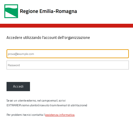
Accedere utilizzando l'account dell'organizzazione
Accedi
Se sei un utente esterno, nel campo email, scrivi
EXTRARER\
nome utente
(ricevuto tramite email di abilitazione)
Per problemi tecnici contatta l’
assistenza informatica
.