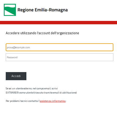
Accedere utilizzando l'account dell'organizzazione
Accedi
Se sei un utente esterno, nel campo email, scrivi
EXTRARER\
nome utente
(ricevuto tramite email di abilitazione)
Per problemi tecnici contatta l’
assistenza informatica
.