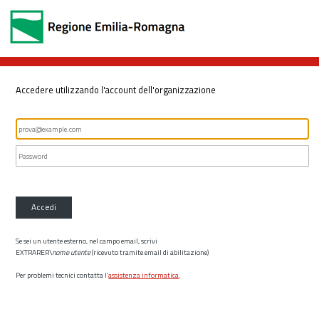
Accedere utilizzando l'account dell'organizzazione
Accedi
Se sei un utente esterno, nel campo email, scrivi
EXTRARER\
nome utente
(ricevuto tramite email di abilitazione)
Per problemi tecnici contatta l’
assistenza informatica
.