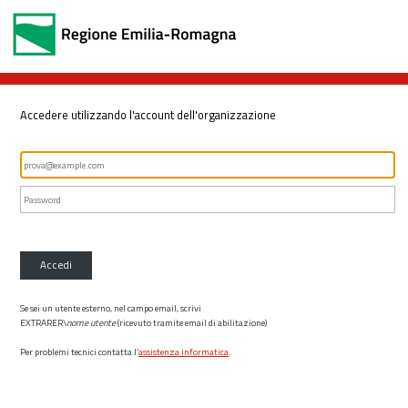
Accedere utilizzando l'account dell'organizzazione
Accedi
Se sei un utente esterno, nel campo email, scrivi
EXTRARER\
nome utente
(ricevuto tramite email di abilitazione)
Per problemi tecnici contatta l’
assistenza informatica
.