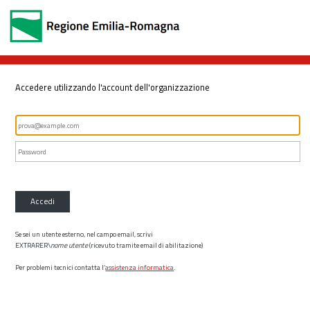
Accedere utilizzando l'account dell'organizzazione
Accedi
Se sei un utente esterno, nel campo email, scrivi
EXTRARER\
nome utente
(ricevuto tramite email di abilitazione)
Per problemi tecnici contatta l’
assistenza informatica
.