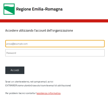
Accedere utilizzando l'account dell'organizzazione
Accedi
Se sei un utente esterno, nel campo email, scrivi
EXTRARER\
nome utente
(ricevuto tramite email di abilitazione)
Per problemi tecnici contatta l’
assistenza informatica
.