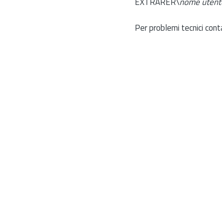
EXTRARER\
nome utent
Per problemi tecnici cont