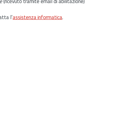
e
(ricevuto tramite email di abilitazione)
atta l’
assistenza informatica
.