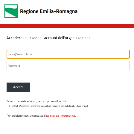
Accedere utilizzando l'account dell'organizzazione
Accedi
Se sei un utente esterno, nel campo email, scrivi
EXTRARER\
nome utente
(ricevuto tramite email di abilitazione)
Per problemi tecnici contatta l’
assistenza informatica
.