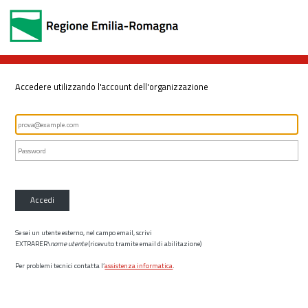
Accedere utilizzando l'account dell'organizzazione
Accedi
Se sei un utente esterno, nel campo email, scrivi
EXTRARER\
nome utente
(ricevuto tramite email di abilitazione)
Per problemi tecnici contatta l’
assistenza informatica
.