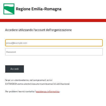
Accedere utilizzando l'account dell'organizzazione
Accedi
Se sei un utente esterno, nel campo email, scrivi
EXTRARER\
nome utente
(ricevuto tramite email di abilitazione)
Per problemi tecnici contatta l’
assistenza informatica
.