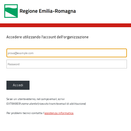
Accedere utilizzando l'account dell'organizzazione
Accedi
Se sei un utente esterno, nel campo email, scrivi
EXTRARER\
nome utente
(ricevuto tramite email di abilitazione)
Per problemi tecnici contatta l’
assistenza informatica
.