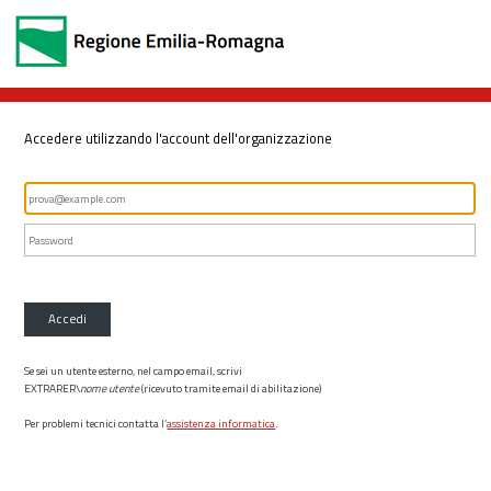
Accedere utilizzando l'account dell'organizzazione
Accedi
Se sei un utente esterno, nel campo email, scrivi
EXTRARER\
nome utente
(ricevuto tramite email di abilitazione)
Per problemi tecnici contatta l’
assistenza informatica
.