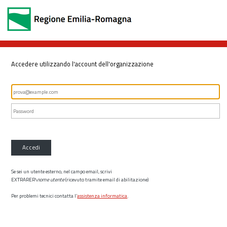
Accedere utilizzando l'account dell'organizzazione
Accedi
Se sei un utente esterno, nel campo email, scrivi
EXTRARER\
nome utente
(ricevuto tramite email di abilitazione)
Per problemi tecnici contatta l’
assistenza informatica
.