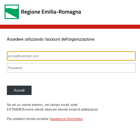
Accedere utilizzando l'account dell'organizzazione
Accedi
Se sei un utente esterno, nel campo email, scrivi
EXTRARER\
nome utente
(ricevuto tramite email di abilitazione)
Per problemi tecnici contatta l’
assistenza informatica
.