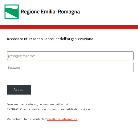
Accedere utilizzando l'account dell'organizzazione
Accedi
Se sei un utente esterno, nel campo email, scrivi
EXTRARER\
nome utente
(ricevuto tramite email di abilitazione)
Per problemi tecnici contatta l’
assistenza informatica
.