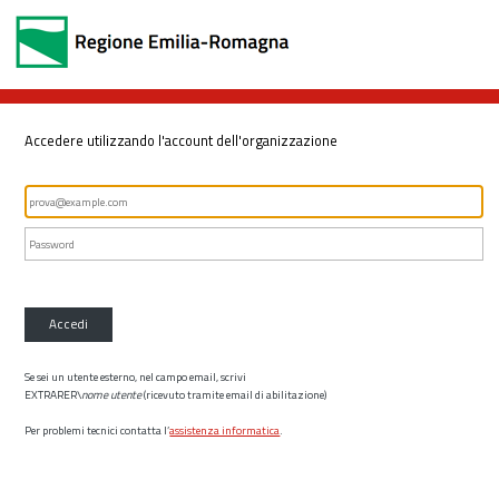
Accedere utilizzando l'account dell'organizzazione
Accedi
Se sei un utente esterno, nel campo email, scrivi
EXTRARER\
nome utente
(ricevuto tramite email di abilitazione)
Per problemi tecnici contatta l’
assistenza informatica
.