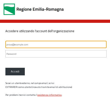
Accedere utilizzando l'account dell'organizzazione
Accedi
Se sei un utente esterno, nel campo email, scrivi
EXTRARER\
nome utente
(ricevuto tramite email di abilitazione)
Per problemi tecnici contatta l’
assistenza informatica
.