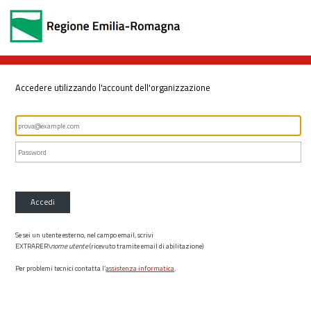
Accedere utilizzando l'account dell'organizzazione
Accedi
Se sei un utente esterno, nel campo email, scrivi
EXTRARER\
nome utente
(ricevuto tramite email di abilitazione)
Per problemi tecnici contatta l’
assistenza informatica
.