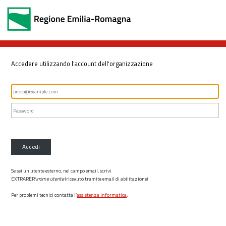
Accedere utilizzando l'account dell'organizzazione
Accedi
Se sei un utente esterno, nel campo email, scrivi
EXTRARER\
nome utente
(ricevuto tramite email di abilitazione)
Per problemi tecnici contatta l’
assistenza informatica
.