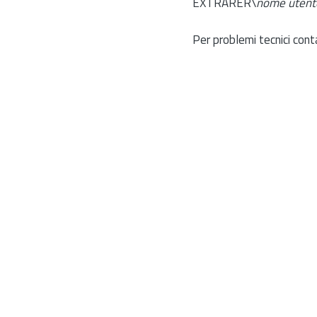
EXTRARER\
nome utent
Per problemi tecnici cont