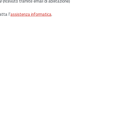
e
(ricevuto tramite email di abilitazione)
atta l’
assistenza informatica
.