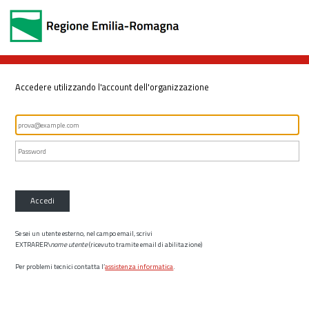
Accedere utilizzando l'account dell'organizzazione
Accedi
Se sei un utente esterno, nel campo email, scrivi
EXTRARER\
nome utente
(ricevuto tramite email di abilitazione)
Per problemi tecnici contatta l’
assistenza informatica
.