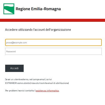
Accedere utilizzando l'account dell'organizzazione
Accedi
Se sei un utente esterno, nel campo email, scrivi
EXTRARER\
nome utente
(ricevuto tramite email di abilitazione)
Per problemi tecnici contatta l’
assistenza informatica
.