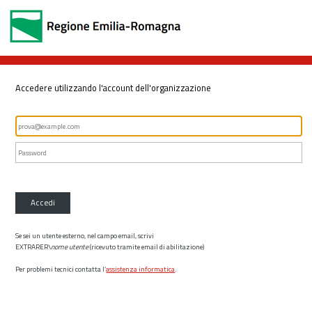
Accedere utilizzando l'account dell'organizzazione
Accedi
Se sei un utente esterno, nel campo email, scrivi
EXTRARER\
nome utente
(ricevuto tramite email di abilitazione)
Per problemi tecnici contatta l’
assistenza informatica
.