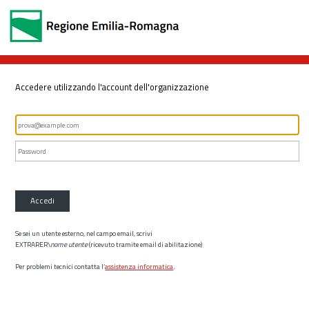
Accedere utilizzando l'account dell'organizzazione
Accedi
Se sei un utente esterno, nel campo email, scrivi
EXTRARER\
nome utente
(ricevuto tramite email di abilitazione)
Per problemi tecnici contatta l’
assistenza informatica
.