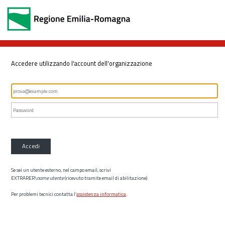
Accedere utilizzando l'account dell'organizzazione
Accedi
Se sei un utente esterno, nel campo email, scrivi
EXTRARER\
nome utente
(ricevuto tramite email di abilitazione)
Per problemi tecnici contatta l’
assistenza informatica
.