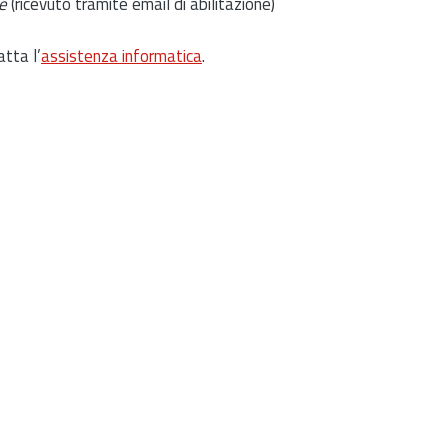
e
(ricevuto tramite email di abilitazione)
atta l’
assistenza informatica
.