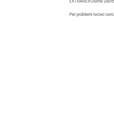
EXTRARER\
nome utent
Per problemi tecnici cont