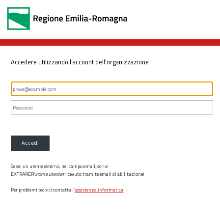
Accedere utilizzando l'account dell'organizzazione
Accedi
Se sei un utente esterno, nel campo email, scrivi
EXTRARER\
nome utente
(ricevuto tramite email di abilitazione)
Per problemi tecnici contatta l’
assistenza informatica
.