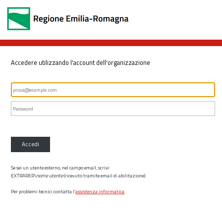
Accedere utilizzando l'account dell'organizzazione
Accedi
Se sei un utente esterno, nel campo email, scrivi
EXTRARER\
nome utente
(ricevuto tramite email di abilitazione)
Per problemi tecnici contatta l’
assistenza informatica
.