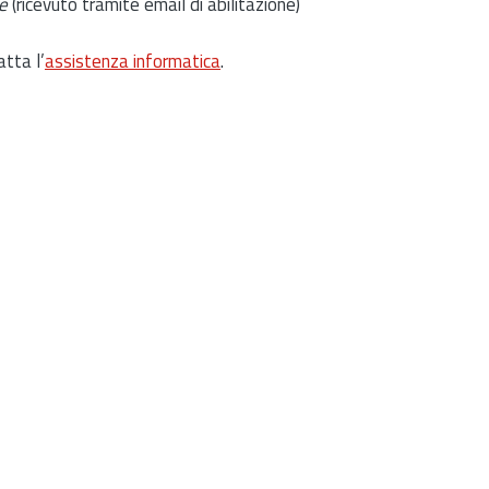
e
(ricevuto tramite email di abilitazione)
atta l’
assistenza informatica
.