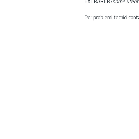
EXTRARER\
nome utent
Per problemi tecnici cont