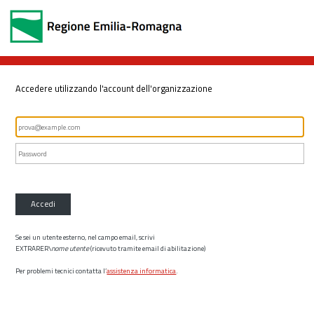
Accedere utilizzando l'account dell'organizzazione
Accedi
Se sei un utente esterno, nel campo email, scrivi
EXTRARER\
nome utente
(ricevuto tramite email di abilitazione)
Per problemi tecnici contatta l’
assistenza informatica
.