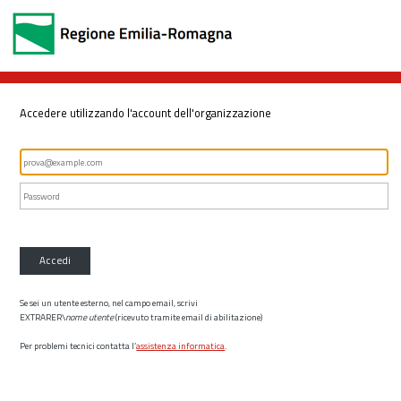
Accedere utilizzando l'account dell'organizzazione
Accedi
Se sei un utente esterno, nel campo email, scrivi
EXTRARER\
nome utente
(ricevuto tramite email di abilitazione)
Per problemi tecnici contatta l’
assistenza informatica
.