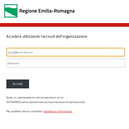
Accedere utilizzando l'account dell'organizzazione
Accedi
Se sei un utente esterno, nel campo email, scrivi
EXTRARER\
nome utente
(ricevuto tramite email di abilitazione)
Per problemi tecnici contatta l’
assistenza informatica
.