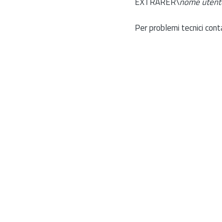
EXTRARER\
nome utent
Per problemi tecnici cont