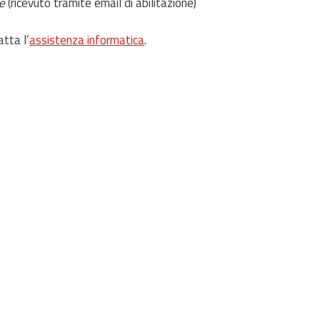
e
(ricevuto tramite email di abilitazione)
atta l’
assistenza informatica
.