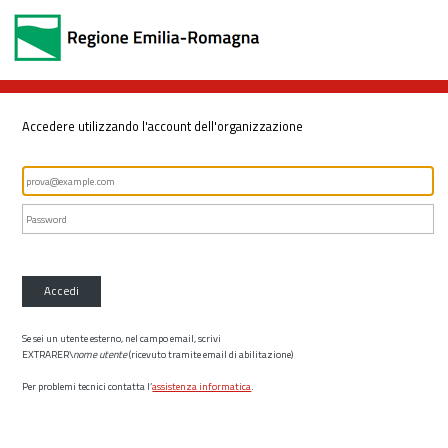
Accedere utilizzando l'account dell'organizzazione
Accedi
Se sei un utente esterno, nel campo email, scrivi
EXTRARER\
nome utente
(ricevuto tramite email di abilitazione)
Per problemi tecnici contatta l’
assistenza informatica
.