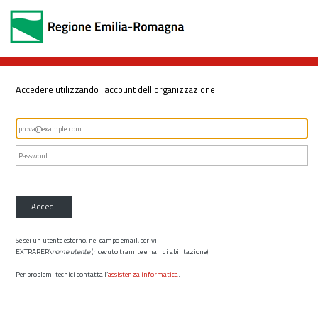
Accedere utilizzando l'account dell'organizzazione
Accedi
Se sei un utente esterno, nel campo email, scrivi
EXTRARER\
nome utente
(ricevuto tramite email di abilitazione)
Per problemi tecnici contatta l’
assistenza informatica
.