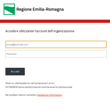
Accedere utilizzando l'account dell'organizzazione
Accedi
Se sei un utente esterno, nel campo email, scrivi
EXTRARER\
nome utente
(ricevuto tramite email di abilitazione)
Per problemi tecnici contatta l’
assistenza informatica
.