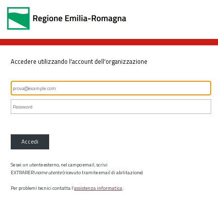
Accedere utilizzando l'account dell'organizzazione
Accedi
Se sei un utente esterno, nel campo email, scrivi
EXTRARER\
nome utente
(ricevuto tramite email di abilitazione)
Per problemi tecnici contatta l’
assistenza informatica
.