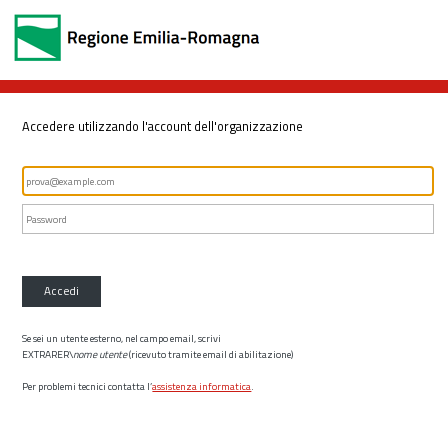
Accedere utilizzando l'account dell'organizzazione
Accedi
Se sei un utente esterno, nel campo email, scrivi
EXTRARER\
nome utente
(ricevuto tramite email di abilitazione)
Per problemi tecnici contatta l’
assistenza informatica
.