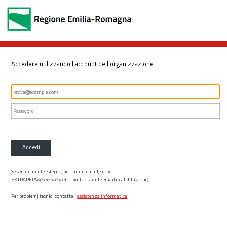
Accedere utilizzando l'account dell'organizzazione
Accedi
Se sei un utente esterno, nel campo email, scrivi
EXTRARER\
nome utente
(ricevuto tramite email di abilitazione)
Per problemi tecnici contatta l’
assistenza informatica
.