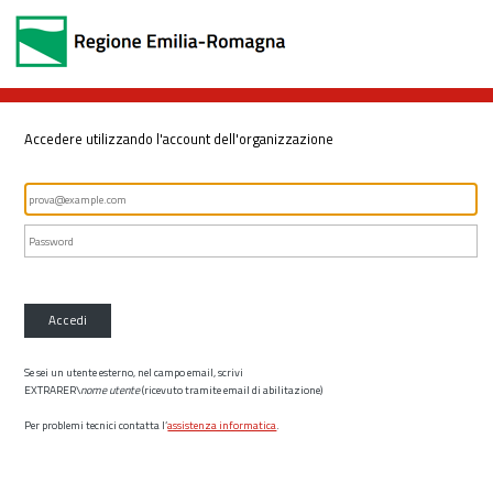
Accedere utilizzando l'account dell'organizzazione
Accedi
Se sei un utente esterno, nel campo email, scrivi
EXTRARER\
nome utente
(ricevuto tramite email di abilitazione)
Per problemi tecnici contatta l’
assistenza informatica
.