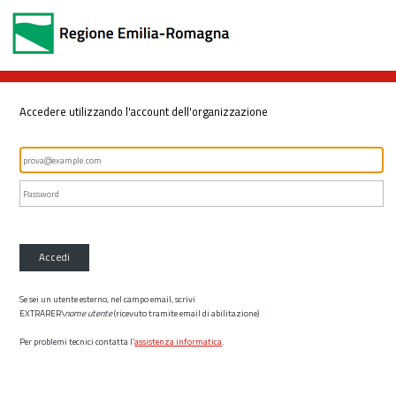
Accedere utilizzando l'account dell'organizzazione
Accedi
Se sei un utente esterno, nel campo email, scrivi
EXTRARER\
nome utente
(ricevuto tramite email di abilitazione)
Per problemi tecnici contatta l’
assistenza informatica
.