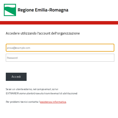
Accedere utilizzando l'account dell'organizzazione
Accedi
Se sei un utente esterno, nel campo email, scrivi
EXTRARER\
nome utente
(ricevuto tramite email di abilitazione)
Per problemi tecnici contatta l’
assistenza informatica
.